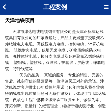
工程案例
天津地铁项目
天津市津达电线电缆销售有限公司是天津正标津达线
缆集团有限公司的厂家直销处，产品主要涵盖了交联聚乙
烯绝缘电力电缆、高低压电力电缆、控制电缆、计算机电
缆、 阻燃耐火电缆，低烟无卤电缆，矿物质绝缘防火电
缆，弹性体软电缆，预分支电缆以及各种聚氯乙烯绝缘电
线 ，塑铜线，塑软线，双绞线，护套线，屏蔽线，橡套电
缆，特种线缆等.
优良的品质、 真诚的服务、专业的销售、完善的
售后、诚实守信的经营是每一位津达员工对外的承诺。津
达线缆对客户做出10年质保的承诺（10年内如从我企业购
得的线缆出现质量问题可无条件退换），体现了“用津达线
缆，做放心工程”. 也将继续秉承““服务至上、诚信为本、
开拓创新、质量好”的经营理念，继续带领线缆行业，创造