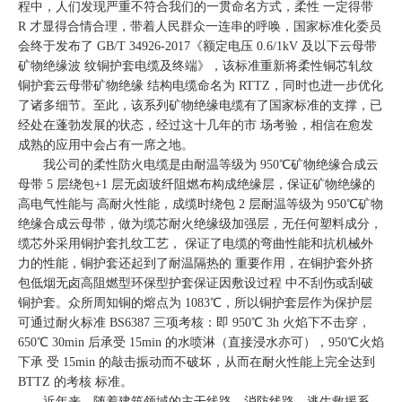
程中，人们发现严重不符合我们的一贯命名方式，柔性 一定得带
R 才显得合情合理，带着人民群众一连串的呼唤，国家标准化委员
会终于发布了 GB/T 34926-2017《额定电压 0.6/1kV 及以下云母带
矿物绝缘波 纹铜护套电缆及终端》，该标准重新将柔性铜芯轧纹
铜护套云母带矿物绝缘 结构电缆命名为 RTTZ，同时也进一步优化
了诸多细节。至此，该系列矿物绝缘电缆有了国家标准的支撑，已
经处在蓬勃发展的状态，经过这十几年的市 场考验，相信在愈发
成熟的应用中会占有一席之地。
我公司的柔性防火电缆是由耐温等级为 950℃矿物绝缘合成云
母带 5 层绕包+1 层无卤玻纤阻燃布构成绝缘层，保证矿物绝缘的
高电气性能与 高耐火性能，成缆时绕包 2 层耐温等级为 950℃矿物
绝缘合成云母带，做为缆芯耐火绝缘级加强层，无任何塑料成分，
缆芯外采用铜护套扎纹工艺， 保证了电缆的弯曲性能和抗机械外
力的性能，铜护套还起到了耐温隔热的 重要作用，在铜护套外挤
包低烟无卤高阻燃型环保型护套保证因敷设过程 中不刮伤或刮破
铜护套。众所周知铜的熔点为 1083℃，所以铜护套层作为保护层
可通过耐火标准 BS6387 三项考核：即 950℃ 3h 火焰下不击穿，
650℃ 30min 后承受 15min 的水喷淋（直接浸水亦可），950℃火焰
下承 受 15min 的敲击振动而不破坏，从而在耐火性能上完全达到
BTTZ 的考核 标准。
近年来，随着建筑领域的主干线路、消防线路、逃生救援系