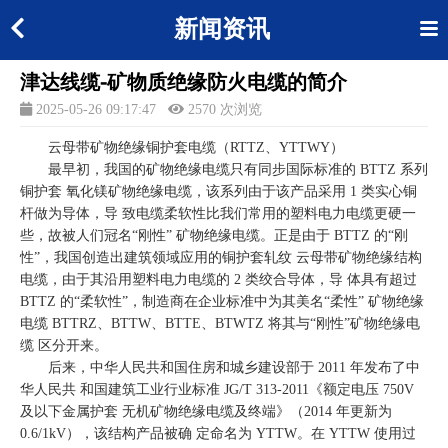
新闻资讯
津达线缆-矿物质绝缘防火电缆的简介
2025-05-26 09:17:47
2570 次浏览
云母带矿物绝缘铜护套电缆（RTTZ、YTTWY）
最早初，我国的矿物绝缘电缆只有同步国际标准的 BTTZ 系列
铜护套 氧化镁矿物绝缘电缆，该系列由于该产品采用 1 类实心铜
杆做为导体，导 致电缆柔软性比我们常用的塑料电力电缆更硬一
些，故被人们冠名“刚性” 矿物绝缘电缆。正是由于 BTTZ 的“刚
性”，我国创造出建筑领域应用的铜护套轧纹 云母带矿物绝缘结构
电缆，由于其沿用塑料电力电缆的 2 类绞合导体，导 体具有超过
BTTZ 的“柔软性”，制造商在企业标准中为其美名“柔性” 矿物绝缘
电缆 BTTRZ、BTTW、BTTE、BTWTZ 将其与“刚性”矿物绝缘电
缆 区分开来。
后来，中华人民共和国住房和城乡建设部于 2011 年发布了中
华人民共 和国建筑工业行业标准 JG/T 313-2011《额定电压 750V
及以下金属护套 无机矿物绝缘电缆及终端》（2014 年更新为
0.6/1kV），该结构产品被确 定命名为 YTTW。在 YTTW 使用过